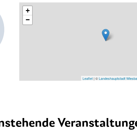
+
−
Leaflet
| ©
Landeshauptstadt Wiesb
nstehende Veranstaltung