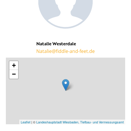
Natalie Westerdale
Natalie@fiddle-and-feet.de
+
−
Leaflet
| ©
Landeshauptstadt Wiesbaden, Tiefbau- und Vermessungsamt