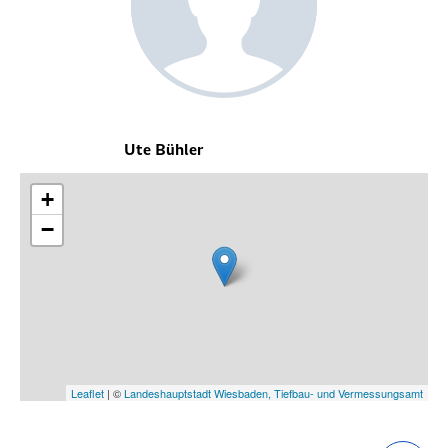
Ute Bühler
+
−
Leaflet
| ©
Landeshauptstadt Wiesbaden, Tiefbau- und Vermessungsamt